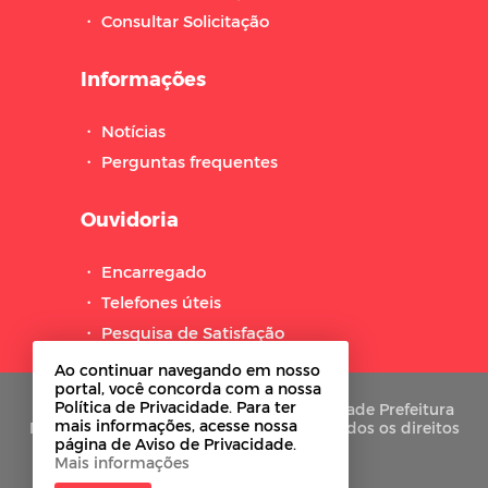
・
Consultar Solicitação
Informações
・
Notícias
・
Perguntas frequentes
Ouvidoria
・
Encarregado
・
Telefones úteis
・
Pesquisa de Satisfação
Ao continuar navegando em nosso
portal, você concorda com a nossa
Política de Privacidade. Para ter
Copyright © 2021-2026 Portal de Privacidade Prefeitura
mais informações, acesse nossa
Municipal de Barra de São Miguel - PB. Todos os direitos
página de Aviso de Privacidade.
reservados.
Mais informações