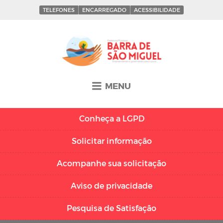
TELEFONES
ENCARREGADO
ACESSIBILIDADE
MENU
Conheça a
LGPD
Solicitar
informação
Acompanhe sua
solicitação
Aviso de
privacidade
Pesquisa de
Satisfação