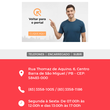
TELEFONES
ENCARREGADO
SUBIR
Rua Thomaz de Aquino, 6, Centro
Barra de São Miguel / PB - CEP:
58483-000
(83) 3358-1005 / (83) 3358-1186
Segunda à Sexta: De 07:00h às
12:00h e das 13:00h às 17:00h