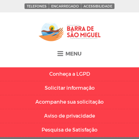
TELEFONES
ENCARREGADO
ACESSIBILIDADE
MENU
Conheça a
LGPD
Solicitar
informação
Acompanhe sua
solicitação
Aviso de
privacidade
Pesquisa de
Satisfação