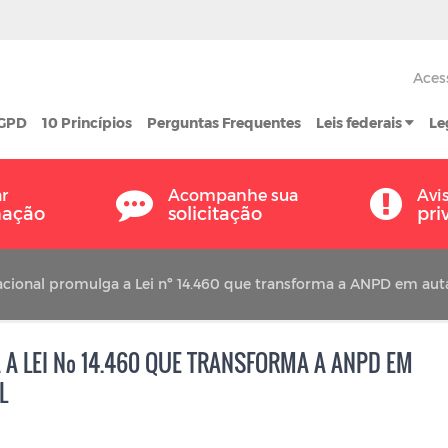
Aces
LGPD
10 Princípios
Perguntas Frequentes
Leis federais
Le
ar
Acompanhe sua
Avi
mação
solicitação
pri
cional promulga a Lei nº 14.460 que transforma a ANPD em auta
 LEI Nº 14.460 QUE TRANSFORMA A ANPD EM
L