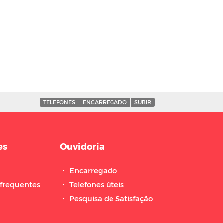
TELEFONES
ENCARREGADO
SUBIR
es
Ouvidoria
・
Encarregado
frequentes
・
Telefones úteis
・
Pesquisa de Satisfação