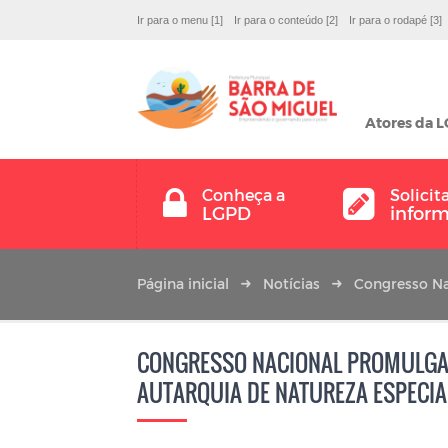
Ir para o menu [1]
Ir para o conteúdo [2]
Ir para o rodapé [3]
Atores da 
Conheça a
Solicit
LGPD
infor
Página inicial
Notícias
Congresso Na
CONGRESSO NACIONAL PROMULGA A
AUTARQUIA DE NATUREZA ESPECIA