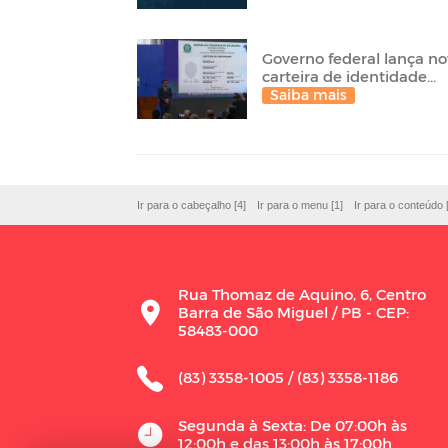
Governo federal lança n
carteira de identidade...
Saiba mais
Ir para o cabeçalho [4]
Ir para o menu [1]
Ir para o conteúdo 
Rua Thomaz de Aquino, 6, Centro
Barra de São Miguel / PB - CEP:
58483-000
(83) 3358-1005 / (83) 3358-1186
Segunda à Sexta: De 07:00h às
12:00h e das 13:00h às 17:00h