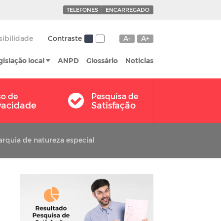
TELEFONES
ENCARREGADO
sibilidade
Contraste
A-
A+
gislação local
ANPD
Glossário
Notícias
so de
Pesquisa de
vacidade
Satisfação
rquia de natureza especial