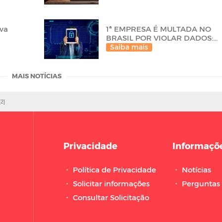
ova
1ª EMPRESA É MULTADA NO
BRASIL POR VIOLAR DADOS:...
Saiba mais
MAIS NOTÍCIAS
[2]
Privacidade
Informaçõ
・
Política de Privacidade
・
Notícias
・
Solicitar informações
・
Perguntas 
・
Consultar Solicitação