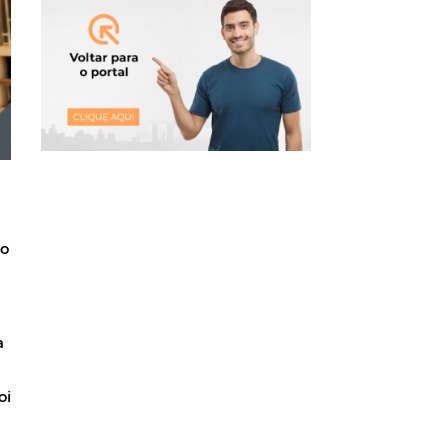
do
a
oi