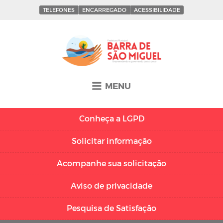
TELEFONES
ENCARREGADO
ACESSIBILIDADE
MENU
Conheça a
LGPD
Solicitar
informação
Acompanhe sua
solicitação
Aviso de
privacidade
Pesquisa de
Satisfação